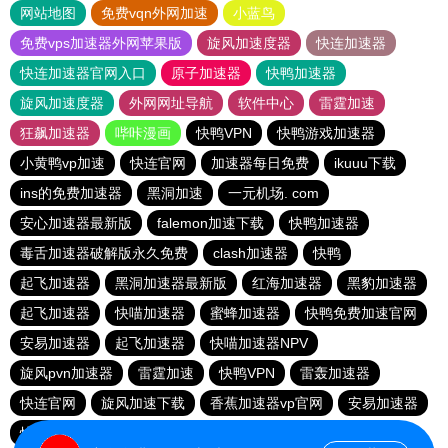
网站地图
免费vqn外网加速
小蓝鸟
免费vps加速器外网苹果版
旋风加速度器
快连加速器
快连加速器官网入口
原子加速器
快鸭加速器
旋风加速度器
外网网址导航
软件中心
雷霆加速
狂飙加速器
哔咔漫画
快鸭VPN
快鸭游戏加速器
小黄鸭vp加速
快连官网
加速器每日免费
ikuuu下载
ins的免费加速器
黑洞加速
一元机场. com
安心加速器最新版
falemon加速下载
快鸭加速器
毒舌加速器破解版永久免费
clash加速器
快鸭
起飞加速器
黑洞加速器最新版
红海加速器
黑豹加速器
起飞加速器
快喵加速器
蜜蜂加速器
快鸭免费加速官网
安易加速器
起飞加速器
快喵加速器NPV
旋风pvn加速器
雷霆加速
快鸭VPN
雷轰加速器
快连官网
旋风加速下载
香蕉加速器vp官网
安易加速器
快鸭游戏加速器
免费的加速器推荐