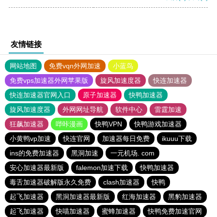
友情链接
网站地图
免费vqn外网加速
小蓝鸟
免费vps加速器外网苹果版
旋风加速度器
快连加速器
快连加速器官网入口
原子加速器
快鸭加速器
旋风加速度器
外网网址导航
软件中心
雷霆加速
狂飙加速器
哔咔漫画
快鸭VPN
快鸭游戏加速器
小黄鸭vp加速
快连官网
加速器每日免费
ikuuu下载
ins的免费加速器
黑洞加速
一元机场. com
安心加速器最新版
falemon加速下载
快鸭加速器
毒舌加速器破解版永久免费
clash加速器
快鸭
起飞加速器
黑洞加速器最新版
红海加速器
黑豹加速器
起飞加速器
快喵加速器
蜜蜂加速器
快鸭免费加速官网